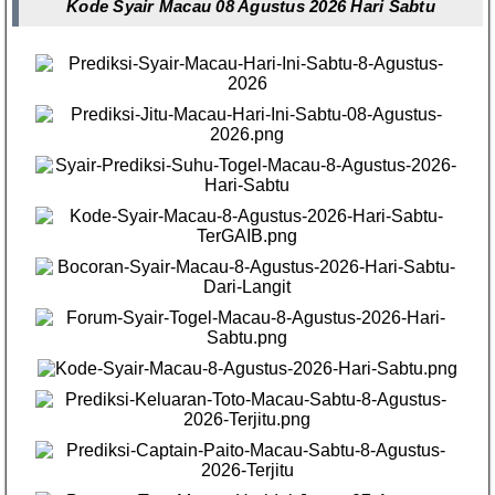
Kode Syair Macau 08 Agustus 2026 Hari Sabtu